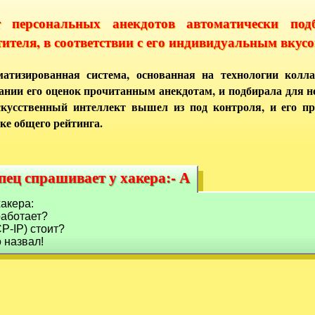
т персональных анекдотов автоматически под
тителя, в соответствии с его индивидуальным вкусо
атизированная система, основанная на технологии колла
ании его оценок прочитанным анекдотам, и подбирала для 
кусственный интеллект вышел из под контроля, и его п
ке общего рейтинга.
пец спрашивает у хакера:- А
пец спрашивает у хакера:- А
акера:
 работает?
P-IP) стоит?
о назвал!