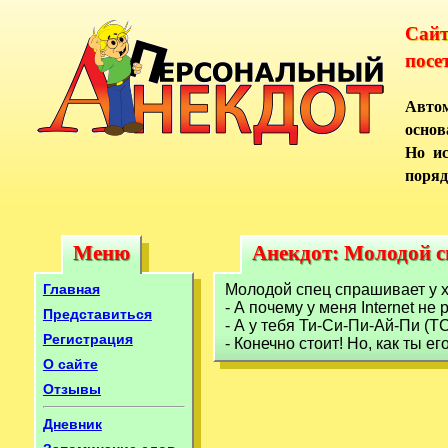
Сай
посе
Автом
основ
Но ис
поряд
Меню
Анекдот: Молодой с
Меню
Анекдот: Молодой с
Главная
Молодой спец спрашивает у х
- А почему у меня Internet не
Представиться
- А у тебя Ти-Си-Пи-Ай-Пи (TC
Регистрация
- Конечно стоит! Но, как ты ег
О сайте
Отзывы
Дневник