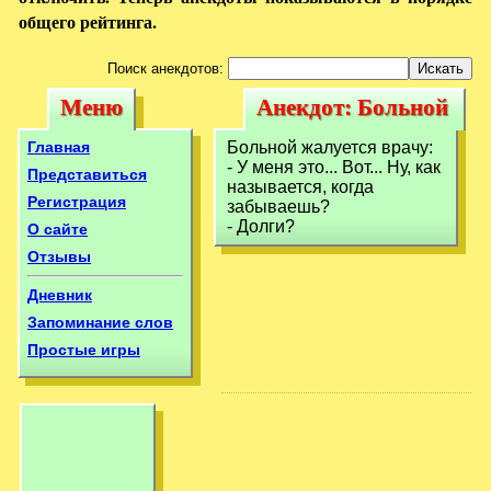
общего рейтинга.
Поиск анекдотов:
Меню
Анекдот: Больной
Меню
Анекдот:
жалуется врачу: -
Больной
Главная
Больной жалуется врачу:
У меня
- У меня это... Вот... Ну, как
жалуется врачу: -
Представиться
называется, когда
Регистрация
забываешь?
У меня
- Долги?
О сайте
Отзывы
Дневник
Запоминание слов
Простые игры