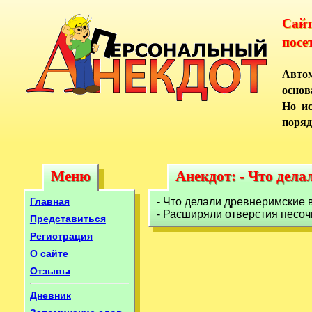
Сай
посе
Автом
основ
Но ис
поряд
Меню
Анекдот: - Что дела
Меню
Анекдот: - Что дел
Главная
- Что делали древнеримские 
- Расширяли отверстия песоч
Представиться
Регистрация
О сайте
Отзывы
Дневник