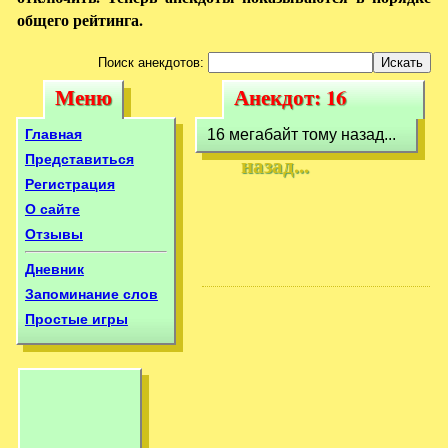
общего рейтинга.
Поиск анекдотов:
Меню
Анекдот: 16
Меню
Анекдот: 16
мегабайт тому
мегабайт тому
Главная
16 мегабайт тому назад...
назад...
назад...
Представиться
Регистрация
О сайте
Отзывы
Дневник
Запоминание слов
Простые игры