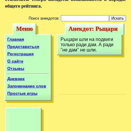
общего рейтинга.
Поиск анекдотов:
Меню
Анекдот: Рыцари
Меню
Анекдот: Рыцари
шли на подвиги
шли на подвиги
Главная
Рыцари шли на подвиги
только ради
только ради дам. А ради
только ради
Представиться
"не дам" не шли.
Регистрация
О сайте
Отзывы
Дневник
Запоминание слов
Простые игры