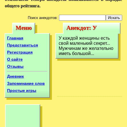
общего рейтинга.
Поиск анекдотов:
Меню
Анекдот: У
Меню
Анекдот: У
каждой женщины
каждой женщины
Главная
У каждой женщины есть
есть свой
свой маленький секрет...
есть свой
Представиться
Мужчинам же желательно
маленький
Регистрация
иметь большой...
маленький
О сайте
Отзывы
Дневник
Запоминание слов
Простые игры