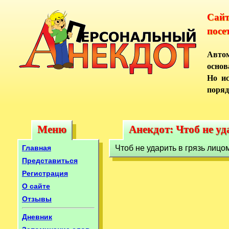
Сай
посе
Автом
основ
Но ис
поряд
Меню
Анекдот: Чтоб не уд
Меню
Анекдот: Чтоб не у
Главная
Чтоб не ударить в грязь лицом
Представиться
Регистрация
О сайте
Отзывы
Дневник