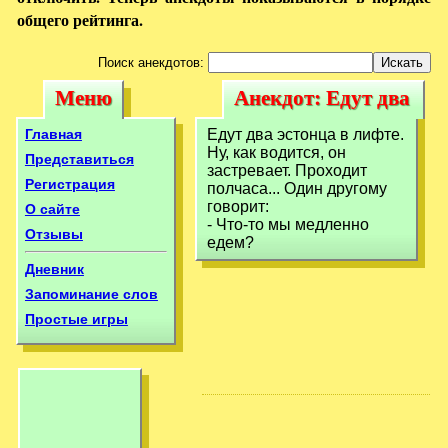
общего рейтинга.
Поиск анекдотов:
Меню
Анекдот: Едут два
Меню
Анекдот: Едут
эстонца в лифте.
два эстонца в
Главная
Едут два эстонца в лифте.
Ну,
Ну, как водится, он
лифте. Ну,
Представиться
застревает. Проходит
Регистрация
полчаса... Один другому
говорит:
О сайте
- Что-то мы медленно
Отзывы
едем?
Дневник
Запоминание слов
Простые игры