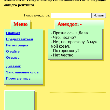
общего рейтинга.
Поиск анекдотов:
Меню
Анекдот: -
Меню
Анекдот: -
Пpизнаюсь, я
Пpизнаюсь, я
Главная
- Пpизнаюсь, я Дева.
Дева.- Что,
- Что, честно?
Дева.- Что,
Представиться
- Hет, по гоpоскопy. А мyж
честно?-
Регистрация
мой козел.
честно?-
- По гоpоскопy?
О сайте
- Hет, честно.
Отзывы
Дневник
Запоминание слов
Простые игры