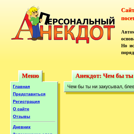
Сай
посе
Автом
основ
Но ис
поряд
Меню
Анекдот: Чем бы ты 
Меню
Анекдот: Чем бы ты
Главная
Чем бы ты ни закусывал, бле
Представиться
Регистрация
О сайте
Отзывы
Дневник