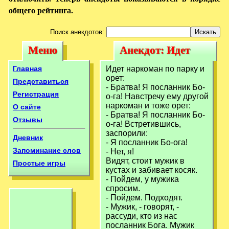
общего рейтинга.
Поиск анекдотов:
Меню
Анекдот: Идет
Меню
Анекдот: Идет
наркоман по
наркоман по
Главная
Идет наркоман по парку и
парку и орет:
орет:
парку и орет:
Представиться
- Братва! Я посланник Бо-
Регистрация
о-га! Навстречу ему другой
наркоман и тоже орет:
О сайте
- Братва! Я посланник Бо-
Отзывы
о-га! Встретившись,
заспорили:
Дневник
- Я посланник Бо-ога!
Запоминание слов
- Нет, я!
Видят, стоит мужик в
Простые игры
кустах и забивает косяк.
- Пойдем, у мужика
спросим.
- Пойдем. Подходят.
- Мужик, - говорят, -
рассуди, кто из нас
посланник Бога. Мужик