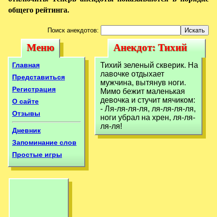
общего рейтинга.
Поиск анекдотов:
Меню
Анекдот: Тихий
Меню
Анекдот: Тихий
зеленый скверик.
зеленый скверик.
Главная
Тихий зеленый скверик. На
На лавочке
лавочке отдыхает
На лавочке
Представиться
мужчина, вытянув ноги.
отдыхает
Регистрация
Мимо бежит маленькая
отдыхает
девочка и стучит мячиком:
О сайте
- Ля-ля-ля-ля, ля-ля-ля-ля,
Отзывы
ноги убрал на хрен, ля-ля-
ля-ля!
Дневник
Запоминание слов
Простые игры