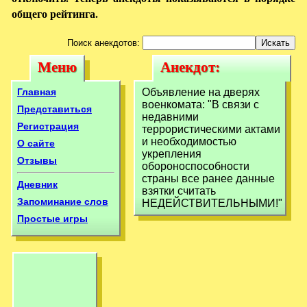
общего рейтинга.
Поиск анекдотов:
Меню
Анекдот:
Меню
Анекдот:
Объявление на
Объявление на
Главная
Объявление на дверях
дверях
военкомата: "В связи с
дверях
Представиться
недавними
военкомата: В
Регистрация
террористическими актами
военкомата: В
и необходимостью
О сайте
связи
связи
укрепления
Отзывы
обороноспособности
страны все ранее данные
Дневник
взятки считать
Запоминание слов
НЕДЕЙСТВИТЕЛЬНЫМИ!"
Простые игры