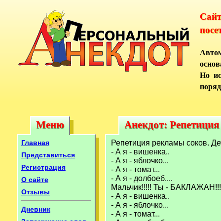
Сай
посе
Автом
основ
Но ис
поряд
Меню
Анекдот: Репетиция 
Меню
Анекдот: Репетиция
Главная
Репетиция рекламы соков. Де
- А я - вишенка..
Представиться
- А я - яблочко...
Регистрация
- А я - томат...
- А я - долбоеб....
О сайте
Мальчик!!!!! Ты - БАКЛАЖАН!!!
Отзывы
- А я - вишенка..
- А я - яблочко...
Дневник
- А я - томат...