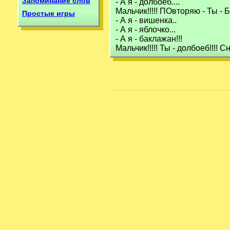
Запоминание слов
- А я - долбоеб....
Мальчик!!!!! ПОвторяю - Ты -
Простые игры
- А я - вишенка..
- А я - яблочко...
- А я - баклажан!!!
Мальчик!!!!! Ты - долбоеб!!!! С