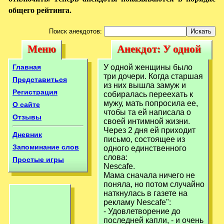
общего рейтинга.
Поиск анекдотов:
Меню
Анекдот: У одной
Меню
Анекдот: У одной
женщины было
женщины было
Главная
У одной женщины было
три дочери.
три дочери. Когда старшая
три дочери.
Представиться
из них вышла замуж и
Регистрация
собиралась переехать к
мужу, мать попросила ее,
О сайте
чтобы та ей написала о
Отзывы
своей интимной жизни.
Через 2 дня ей приходит
Дневник
письмо, состоящее из
Запоминание слов
одного единственного
слова:
Простые игры
Nescafe.
Мама сначала ничего не
поняла, но потом случайно
наткнулась в газете на
рекламу Nescafe":
- Удовлетворение до
последней капли, - и очень