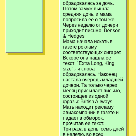
обрадовалась за дочь.
Потом замуж вышла
средняя дочь, и мама
попросила ее о том же.
Через неделю от дочери
приходит письмо: Benson
& Hedges.
Мама начала искать в
газете рекламу
соответствующих сигарет.
Вскоре она нашла ее
текст: "Extra Long, King
size",- и снова
обрадовалась. Hаконец
настала очередь младшей
дочери. Та только через
месяц присылает письмо,
состоящее из одной
фразы: British Airways.
Мать находит рекламу
авиакомпании в газете и
падает в обморок,
прочитав ее текст:
Три раза в день, семь дней
в неделю, во всех