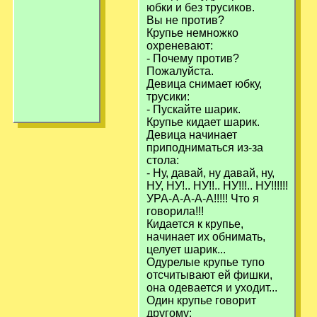
юбки и без трусиков.
Вы не против?
Крупье немножко
охреневают:
- Почему против?
Пожалуйста.
Девица снимает юбку,
трусики:
- Пускайте шарик.
Крупье кидает шарик.
Девица начинает
приподниматься из-за
стола:
- Ну, давай, ну давай, ну,
НУ, НУ!.. НУ!!.. НУ!!!.. НУ!!!!!!
УРА-А-А-А-А!!!!! Что я
говорила!!!
Кидается к крупье,
начинает их обнимать,
целует шарик...
Одурелые крупье тупо
отсчитывают ей фишки,
она одевается и уходит...
Один крупье говорит
другому: