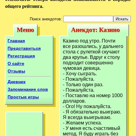
общего рейтинга.
Поиск анекдотов:
Меню
Анекдот: Казино
Меню
Анекдот: Казино
под утро. Почти
под утро. Почти
Главная
Казино под утро. Почти
все разошлись,
все разошлись, у дальнего
все разошлись,
Представиться
стола с рулеткой скучают
Регистрация
два крупье. Вдруг к столу
подходит совершенно
О сайте
чумовая девица.
Отзывы
- Хочу сыграть.
- Пожалуйста.
Дневник
- Только один раз.
Запоминание слов
- Пожалуйста.
- Поставлю на номер 1000
Простые игры
долларов.
- Ого! Ну пожалуйста.
- Я обязательно выиграю.
Я всегда выигрываю.
- Желаем успеха.
- У меня есть счастливый
метод. Я буду играть без