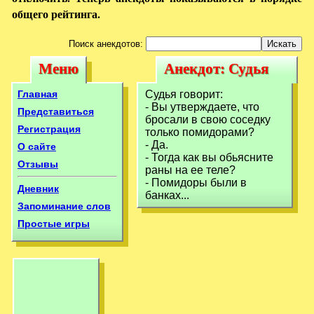
общего рейтинга.
Поиск анекдотов:
Меню
Анекдот: Судья
Меню
Анекдот: Судья
говорит:- Вы
говорит:- Вы
Главная
Судья говорит:
утверждаете, что
- Вы утверждаете, что
утверждаете, что
Представиться
бросали в свою соседку
бросали
Регистрация
только помидорами?
бросали
- Да.
О сайте
- Тогда как вы обьясните
Отзывы
раны на ее теле?
- Помидоры были в
Дневник
банках...
Запоминание слов
Простые игры