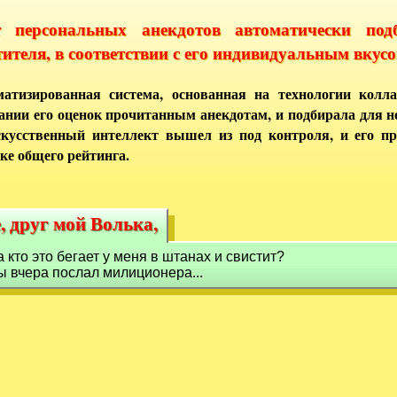
т персональных анекдотов автоматически под
тителя, в соответствии с его индивидуальным вкусо
атизированная система, основанная на технологии колла
ании его оценок прочитанным анекдотам, и подбирала для 
кусственный интеллект вышел из под контроля, и его п
ке общего рейтинга.
, друг мой Волька,
, друг мой Волька,
 кто это бегает у меня в штанах и свистит?
ты вчера послал милиционера...