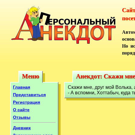
Сай
посе
Автом
основ
Но ис
поряд
Меню
Анекдот: Скажи мне
Меню
Анекдот: Скажи мне
Главная
Скажи мне, друг мой Волька, а
- А вспомни, Хоттабыч, куда 
Представиться
Регистрация
О сайте
Отзывы
Дневник