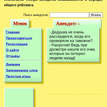
общего рейтинга.
Поиск анекдотов:
Меню
Анекдот: -
Меню
Анекдот: -
Дедушка не очень
Дедушка не очень
Главная
- Дедушка не очень
рассердился,
рассердился, когда его
рассердился,
Представиться
проверяли на таможне?
когда
Регистрация
- Напротив! Ведь при
когда
досмотре нашли его очки,
О сайте
которые он потерял
Отзывы
неделю назад!
Дневник
Запоминание слов
Простые игры