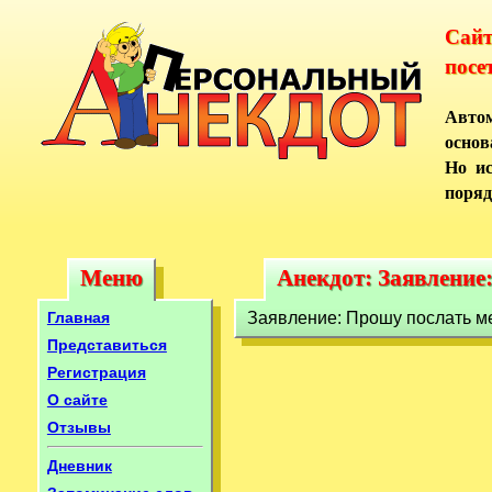
Сай
посе
Автом
основ
Но ис
поряд
Меню
Анекдот: Заявление
Меню
Анекдот: Заявлени
Главная
Заявление: Прошу послать м
Представиться
Регистрация
О сайте
Отзывы
Дневник