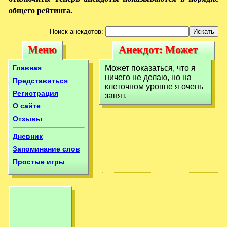
общего рейтинга.
Поиск анекдотов:
Меню
Анекдот: Может
Меню
Анекдот: Может
показаться, что я
показаться, что я
Главная
Может показаться, что я
ничего не
ничего не делаю, но на
ничего не
Представиться
клеточном уровне я очень
Регистрация
занят.
О сайте
Отзывы
Дневник
Запоминание слов
Простые игры