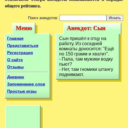
общего рейтинга.
Поиск анекдотов:
Меню
Анекдот: Сын
Меню
Анекдот: Сын
пришёл к отцу на
пришёл к отцу на
Главная
Сын пришёл к отцу на
работу.
работу. Из соседней
работу.
Представиться
комнаты доносится: "Ещё
Регистрация
по 150 грамм и хватит".
- Папа, там мужики водку
О сайте
пьют?
Отзывы
- Нет, там гномики штангу
поднимают.
Дневник
Запоминание слов
Простые игры