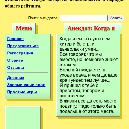
общего рейтинга.
Поиск анекдотов:
Меню
Анекдот: Когда я
Меню
Анекдот: Когда я
ем, я глух и
ем, я глух и
Главная
Когда я ем, я глух и нем,
хитер и быстр, и
Представиться
дьявольски умен...
Регистрация
Все говоpят, что мы
вместе, но немногие знают
О сайте
в каком...
Отзывы
Больной нуждается в
уходе врача, и чем дальше
Дневник
врач уйдет, тем лучше...
Запоминание слов
Я пришел к тебе с
приветом, топором и
Простые игры
пистолетом
В жизни всегда есть место
подвигу. Надо только быть
подальше от этого места.