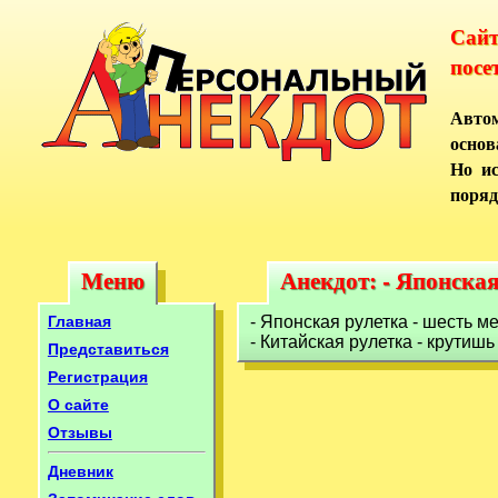
Сай
посе
Автом
основ
Но ис
поряд
Меню
Анекдот: - Японская
Меню
Анекдот: - Японска
Главная
- Японская рулетка - шесть ме
- Китайская рулетка - крутишь
Представиться
Регистрация
О сайте
Отзывы
Дневник