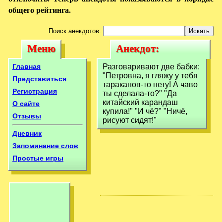
общего рейтинга.
Поиск анекдотов:
Меню
Анекдот:
Меню
Анекдот:
Разговаривают
Разговаривают
Главная
Разговаривают две бабки:
две бабки:
"Петровна, я гляжу у тебя
две бабки:
Представиться
тараканов-то нету! А чаво
Петровна, я гляжу
Регистрация
ты сделала-то?" "Дa
Петровна, я
китайский карaндаш
О сайте
гляжу
купила!" "И чё?" "Ничё,
Отзывы
рисуют сидят!"
Дневник
Запоминание слов
Простые игры