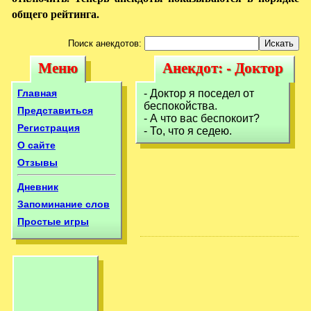
общего рейтинга.
Поиск анекдотов:
Меню
Анекдот: - Доктор
Меню
Анекдот: -
я поседел от
Доктор я поседел
Главная
- Доктор я поседел от
беспокойства.-
беспокойства.
от беспокойства.-
Представиться
- А что вас беспокоит?
Регистрация
- То, что я седею.
О сайте
Отзывы
Дневник
Запоминание слов
Простые игры