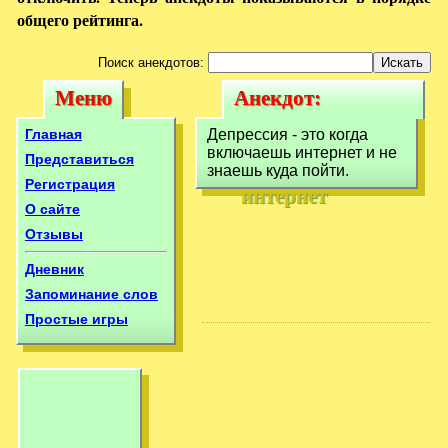
общего рейтинга.
Поиск анекдотов:
Меню
Анекдот:
Меню
Анекдот:
Депрессия - это
Депрессия - это
Главная
Депрессия - это когда
когда включаешь
включаешь интернет и не
когда включаешь
Представиться
знаешь куда пойти.
интернет
Регистрация
интернет
О сайте
Отзывы
Дневник
Запоминание слов
Простые игры