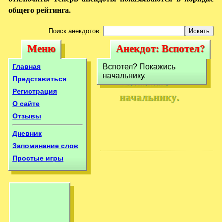
общего рейтинга.
Поиск анекдотов:
Меню
Анекдот: Вспотел?
Меню
Анекдот:
Покажись
Вспотел?
Главная
Вспотел? Покажись
начальнику.
начальнику.
Покажись
Представиться
Регистрация
начальнику.
О сайте
Отзывы
Дневник
Запоминание слов
Простые игры