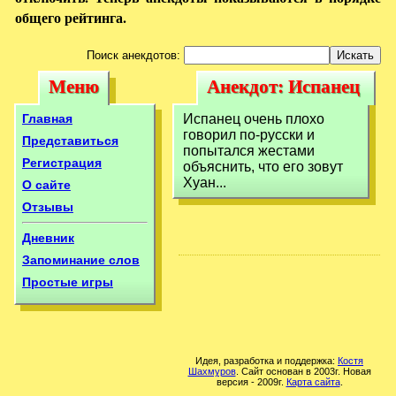
общего рейтинга.
Поиск анекдотов:
Меню
Анекдот: Испанец
Меню
Анекдот:
очень плохо
Испанец очень
Главная
Испанец очень плохо
говорил по-русски
говорил по-русски и
плохо говорил по-
Представиться
попытался жестами
и
Регистрация
объяснить, что его зовут
русски и
Хуан...
О сайте
Отзывы
Дневник
Запоминание слов
Простые игры
Идея, разработка и поддержка:
Костя
Шахмуров
. Сайт основан в 2003г. Новая
версия - 2009г.
Карта сайта
.