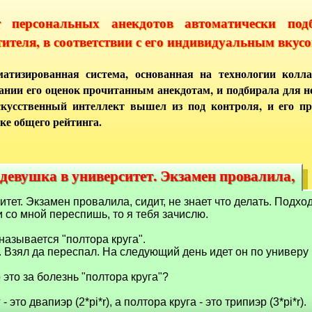
т персональных анекдотов автоматически под
тителя, в соответствии с его индивидуальным вкусо
атизированная система, основанная на технологии колла
ании его оценок прочитанным анекдотам, и подбирала для 
кусственный интеллект вышел из под контроля, и его п
ке общего рейтинга.
девушка в университет. Экзамен провалила,
 девушка в университет. Экзамен провалила,
тет. Экзамен провалила, сидит, не знает что делать. Подход
и со мной переспишь, то я тебя зачислю.
 называется "полтора круга".
. Взял да переспал. Hа следующий день идет он по универу
о это за болезнь "полтора круга"?
- это двапиэр (2*pi*r), а полтора круга - это трипиэр (3*pi*r).