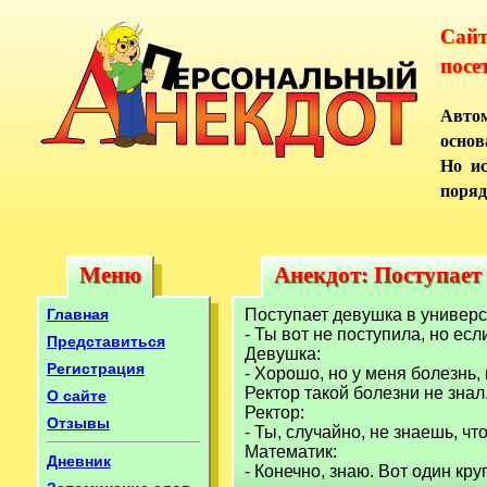
Сай
посе
Автом
основ
Но ис
поряд
Меню
Анекдот: Поступает 
Меню
Анекдот: Поступает
Главная
Поступает девушка в универси
- Ты вот не поступила, но есл
Представиться
Девушка:
Регистрация
- Хорошо, но у меня болезнь,
Ректор такой болезни не знал
О сайте
Ректор:
Отзывы
- Ты, случайно, не знаешь, чт
Математик:
Дневник
- Конечно, знаю. Вот один круг 