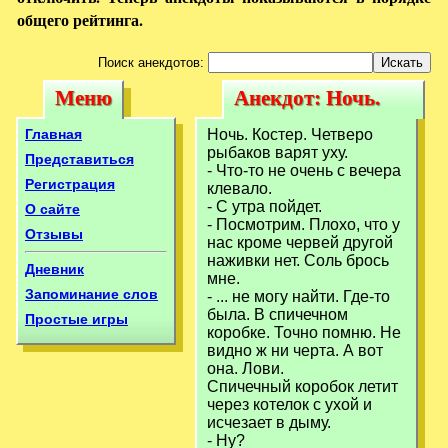
общего рейтинга.
Поиск анекдотов:
Меню
Анекдот: Ночь.
Меню
Анекдот: Ночь.
Костер. Четверо
Костер. Четверо
Главная
Ночь. Костер. Четверо
рыбаков варят
рыбаков варят уху.
рыбаков варят
Представиться
- Что-то не очень с вечера
уху.
Регистрация
клевало.
уху.
- С утра пойдет.
О сайте
- Посмотрим. Плохо, что у
Отзывы
нас кроме червей другой
наживки нет. Соль брось
Дневник
мне.
Запоминание слов
- ... не могу найти. Где-то
была. В спичечном
Простые игры
коробке. Точно помню. Не
видно ж ни черта. А вот
она. Лови.
Спичечный коробок летит
через котелок с ухой и
исчезает в дыму.
- Ну?