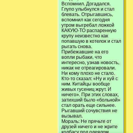
Вспомнил. Догадался.
Глупо улыбнулся и стал
блевать. Отрыгавшись,
вспомнил как сегодня
утром выгребал ложкой
КАКУЮ-ТО распаренную
крупу неизвестно как
попавшую в котелок и стал
рыгать снова.
Прибежавшие на его
вопли рыбаки, что
интересно, узнав новость,
никак не отреагировали.
Ни кому плохо не стало.
Кто-то сказал: «Ну и хуй с
ним. Китайцы вообще
живых гусениц жрут. И
ничего». При этих словах,
затихший было «больной»
стал орать еще сильнее.
Рыгавший сочувствия не
вызывал.
Мораль: Не прячьте от
друзей ничего и не жрите
колбасу под одеялом.