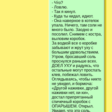
- Что?
- Ловлю.
- Так я кинул.
- Куда ты кидал, идиот.
- Она наверное в котелок
упала. Ничего, там соли не
много было. Заодно и
посолил. Снимем с костра,
выловим коробок.
За водкой все о коробке
забывают и жрут уху с
большим удовольствием.
Утром, бросавший соль
проснулся раньше всех.
ДОЕЛ УХУ и радуясь, что
остальные могут проспать
клев, побежал ловить.
Оглядываясь, чтобы никто
не увидел, и бормоча:
«Другой наживки, другой
наживки нет, хи-хи»,
достал припрятанный
спичечный коробок с
ОПАРЫШЕМ. Открыл.
Увидел, что это соль.