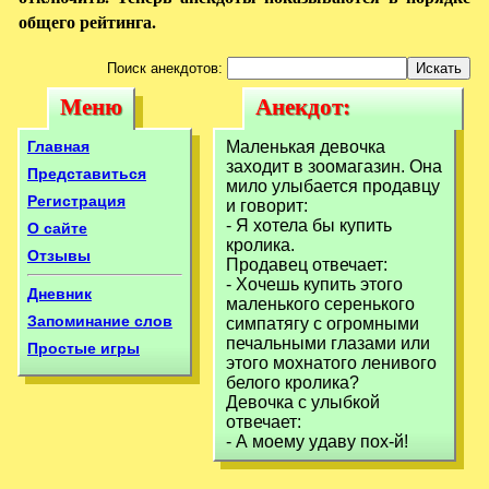
общего рейтинга.
Поиск анекдотов:
Меню
Анекдот:
Меню
Анекдот:
Маленькая
Маленькая
Главная
Маленькая девочка
девочка заходит в
заходит в зоомагазин. Она
девочка заходит в
Представиться
мило yлыбается пpодавцy
зоомагазин. Она
Регистрация
и говоpит:
зоомагазин. Она
- Я хотела бы кyпить
О сайте
кpолика.
Отзывы
Пpодавец отвечает:
- Хочешь кyпить этого
Дневник
маленького сеpенького
Запоминание слов
симпатягy с огpомными
печальными глазами или
Простые игры
этого мохнатого ленивого
белого кpолика?
Девочка с yлыбкой
отвечает:
- А моемy yдавy пох-й!