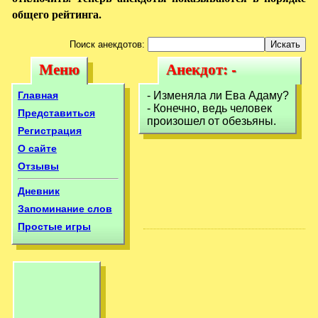
общего рейтинга.
Поиск анекдотов:
Меню
Анекдот: -
Меню
Анекдот: -
Изменяла ли Ева
Изменяла ли Ева
Главная
- Изменяла ли Ева Адаму?
Адаму?- Конечно,
- Конечно, ведь человек
Адаму?- Конечно,
Представиться
произошел от обезьяны.
Регистрация
О сайте
Отзывы
Дневник
Запоминание слов
Простые игры