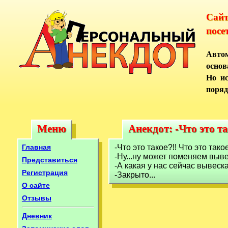
Сай
посе
Автом
основ
Но ис
поряд
Меню
Анекдот: -Что это та
Меню
Анекдот: -Что это т
Главная
-Что это такое?!! Что это так
-Ну...ну может поменяем вывес
Представиться
-А какая у нас сейчас вывеск
Регистрация
-Закрыто...
О сайте
Отзывы
Дневник