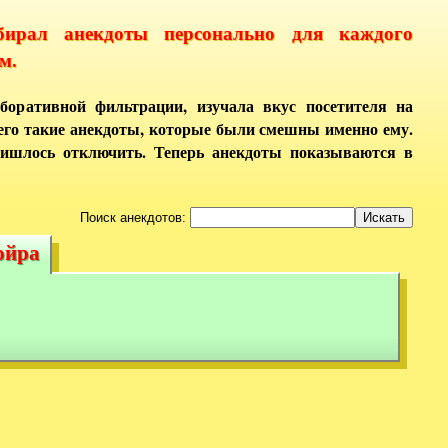
бирал анекдоты персонально для каждого
м.
боративной фильтрации, изучала вкус посетителя на
него такие анекдоты, которые были смешны именно ему.
ришлось отключить. Теперь анекдоты показываются в
Поиск анекдотов:
ойра
войра