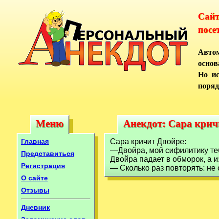
Сай
посе
Автом
основ
Но ис
поряд
Меню
Анекдот: Сара крич
Меню
Анекдот: Сара кри
Главная
Сара кричит Двойре:
—Двойра, мой сифилитику те
Представиться
Двойра падает в обморок, а 
Регистрация
— Сколько раз повторять: не 
О сайте
Отзывы
Дневник