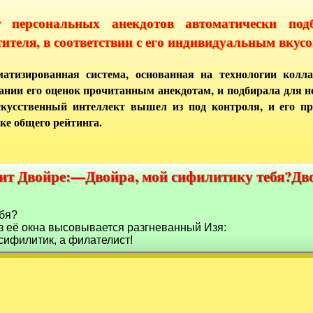
т персональных анекдотов автоматически под
тителя, в соответствии с его индивидуальным вкусо
атизированная система, основанная на технологии колла
ании его оценок прочитанным анекдотам, и подбирала для 
кусственный интеллект вышел из под контроля, и его п
ке общего рейтинга.
ит Двойре:—Двойра, мой сифилитику тебя?Дв
чит Двойре:—Двойра, мой сифилитику тебя?Д
бя?
из её окна высовывается разгневанный Изя:
сифилитик, а филателист!