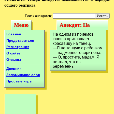
общего рейтинга.
Поиск анекдотов:
Меню
Анекдот: На
Меню
Анекдот: На
одном из приемов
одном из приемов
Главная
На одном из приемов
юноша
юноша приглашает
юноша
Представиться
красавицу на танец.
приглашает
Регистрация
—Я не танцую с ребенком!
приглашает
— надменно говорит она.
О сайте
— О, простите, мадам. Я
Отзывы
не знал, что вы
беременны!
Дневник
Запоминание слов
Простые игры