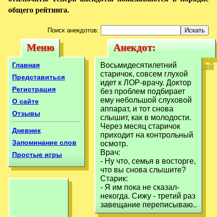
общего рейтинга.
Поиск анекдотов:
Меню
Анекдот:
Меню
Анекдот:
Восьмидесятилетний
Восьмидесятилетний
Главная
Восьмидесятилетний
старичок, совсем
старичок, совсем глухой
старичок, совсем
Представиться
идет к ЛОР-врачу. Доктор
глухой идет к
Регистрация
без проблем подбирает
глухой идет к
ему небольшой слуховой
О сайте
аппарат, и тот снова
Отзывы
слышит, как в молодости.
Через месяц старичок
Дневник
приходит на контрольный
Запоминание слов
осмотр.
Врач:
Простые игры
- Ну что, семья в восторге,
что вы снова слышите?
Старик:
- Я им пока не сказал-
некогда. Сижу - третий раз
завещание переписываю..