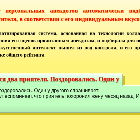
т персональных анекдотов автоматически под
тителя, в соответствии с его индивидуальным вкусо
атизированная система, основанная на технологии колла
ании его оценок прочитанным анекдотам, и подбирала для 
кусственный интеллект вышел из под контроля, и его п
ке общего рейтинга.
я два приятеля. Поздоровались. Один у
ся два приятеля. Поздоровались. Один у
оздоровались. Один у другого спрашивает:
руг вспоминает, что приятель похоронил жену месяц назад. И