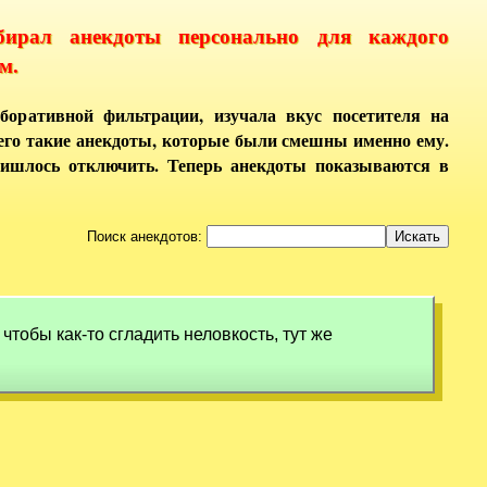
бирал анекдоты персонально для каждого
м.
боративной фильтрации, изучала вкус посетителя на
него такие анекдоты, которые были смешны именно ему.
ришлось отключить. Теперь анекдоты показываются в
Поиск анекдотов:
 чтобы как-то сгладить неловкость, тут же