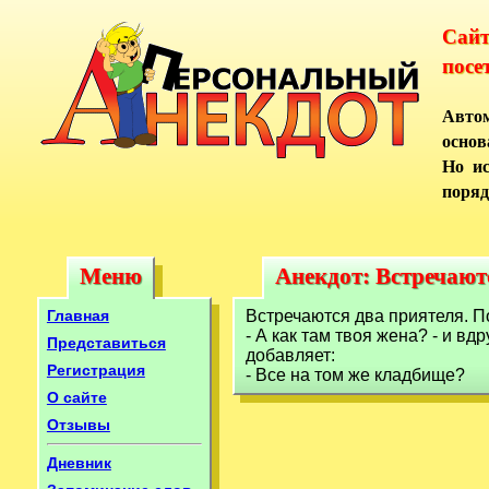
Сай
посе
Автом
основ
Но ис
поряд
Меню
Анекдот: Встречаютс
Меню
Анекдот: Встречают
Главная
Встречаются два приятеля. П
- А как там твоя жена? - и вд
Представиться
добавляет:
Регистрация
- Все на том же кладбище?
О сайте
Отзывы
Дневник