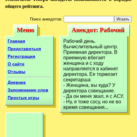
общего рейтинга.
Поиск анекдотов:
Меню
Анекдот: Рабочий
Меню
Анекдот:
день.
Рабочий день.
Главная
Рабочий день.
Вычислительный
Вычислительный центр.
Вычислительный
Представиться
Приемная директора. В
центр. Приемная
Регистрация
приемную вбегает
центр. Приемная
женщина и с ходу
О сайте
директора.
директора.
направляется в кабинет
Отзывы
директора. Ее тормозит
секретарша:
Дневник
- Женщина, вы куда? У
Запоминание слов
директора совещание.
- Да он меня звал, я с АСУ.
Простые игры
- Ну, я тоже сосу, но не во
время совещания...