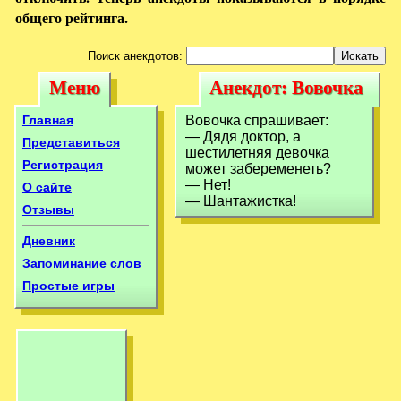
общего рейтинга.
Поиск анекдотов:
Меню
Анекдот: Вовочка
Меню
Анекдот: Вовочка
спрашивает:—
спрашивает:—
Главная
Вовочка спрашивает:
Дядя доктор, а
— Дядя доктор, а
Дядя доктор, а
Представиться
шестилетняя девочка
шестилетняя
Регистрация
может забеременеть?
шестилетняя
— Нет!
О сайте
— Шантажистка!
Отзывы
Дневник
Запоминание слов
Простые игры