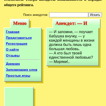
общего рейтинга.
Поиск анекдотов:
Меню
Анекдот: — И
Меню
Анекдот: — И
запомни, —
запомни, —
Главная
— И запомни, — поучает
поучает бабушка
бабушка внучку, — у
поучает бабушка
Представиться
каждой женщины в жизни
Регистрация
должна быть лишь одна
большая любовь.
О сайте
— А кто был твоей
Отзывы
единственной любовью?
— Моряки!..
Дневник
Запоминание слов
Простые игры