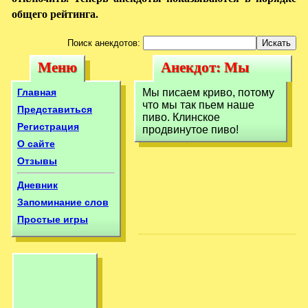
общего рейтинга.
Поиск анекдотов:
Меню
Анекдот: Мы
Меню
Анекдот: Мы
писаем криво,
писаем криво,
Главная
Мы писаем криво, потому
потому что мы
что мы так пьем наше
потому что мы
Представиться
пиво. Клинское
Регистрация
продвинутое пиво!
О сайте
Отзывы
Дневник
Запоминание слов
Простые игры