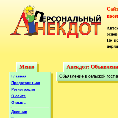
Сай
посе
Автом
основ
Но ис
поряд
Меню
Анекдот: Объявлени
Меню
Анекдот: Объявлени
Главная
Объявление в сельской гости
Представиться
Регистрация
О сайте
Отзывы
Дневник