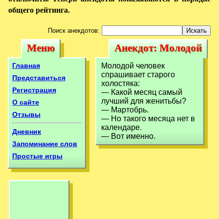
общего рейтинга.
Поиск анекдотов:
Меню
Анекдот: Молодой
Меню
Анекдот:
человек
Молодой человек
Главная
Молодой человек
спрашивает
спрашивает старого
спрашивает
Представиться
холостяка:
старого
Регистрация
— Какой месяц самый
старого
лучший для женитьбы?
О сайте
холостяка:—
холостяка:—
— Мартобрь.
Отзывы
Какой
— Но такого месяца нет в
Какой
календаре.
Дневник
— Вот именно.
Запоминание слов
Простые игры