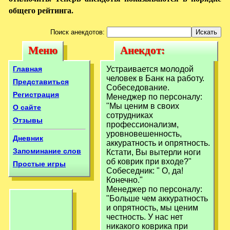
общего рейтинга.
Поиск анекдотов:
Меню
Анекдот:
Меню
Анекдот:
Устраивается
Устраивается
Главная
Устраивается молодой
молодой человек в
человек в Банк на работу.
молодой человек
Представиться
Собеседование.
Банк на
Регистрация
Менеджер по персоналу:
в Банк на
"Мы ценим в своих
О сайте
сотрудниках
Отзывы
профессионализм,
уровновешенность,
Дневник
аккуратность и опрятность.
Запоминание слов
Кстати, Вы вытерли ноги
об коврик при входе?"
Простые игры
Собеседник: " О, да!
Конечно."
Менеджер по персоналу:
"Больше чем аккуратность
и опрятность, мы ценим
честность. У нас нет
никакого коврика при