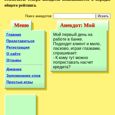
общего рейтинга.
Поиск анекдотов:
Меню
Анекдот: Мой
Меню
Анекдот: Мой
первый день на
первый день на
Главная
Мой первый день на
работе в
работе в банке.
работе в
Представиться
Подходит клиент и мило,
Регистрация
ласково, играя глазками,
спрашивает:
О сайте
- К кому тут можно
Отзывы
поприставать насчет
кредита?
Дневник
Запоминание слов
Простые игры