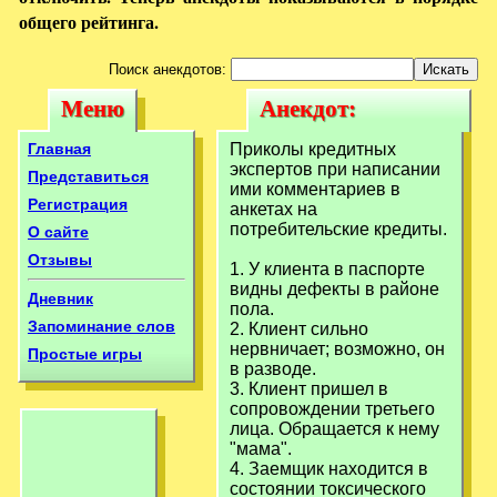
общего рейтинга.
Поиск анекдотов:
Меню
Анекдот:
Меню
Анекдот:
Приколы
Приколы
Главная
Приколы кредитных
кредитных
экспертов при написании
кредитных
Представиться
ими комментариев в
экспертов при
Регистрация
анкетах на
экспертов при
потребительские кредиты.
О сайте
написании ими
написании ими
Отзывы
1. У клиента в паспорте
видны дефекты в районе
Дневник
пола.
Запоминание слов
2. Клиент сильно
нервничает; возможно, он
Простые игры
в разводе.
3. Клиент пришел в
сопровождении третьего
лица. Обращается к нему
"мама".
4. Заемщик находится в
состоянии токсического