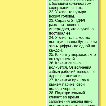
с большим количеством
содержания спирта.
22. У клиента пузыри
вокруг головы.
23. Справка 2-НДФЛ
размыта - клиент
утверждает, что случайно
постирал ее.
24. У клиента на костях
вытатуированы буквы, или
это 4 цифры - по одной на
каждой.
25. Клиент утверждает, что
он глухонемой.
26. Клиент сильно
волнуется. От волнения
забыл рабочий телефон и
адрес организации.
27. Клиентка пришла в
рыжем парике, свои
волосы черные.
28. Подозрительный
клиент: во время
заполнения анкеты явно
пытался вызвать доверие.