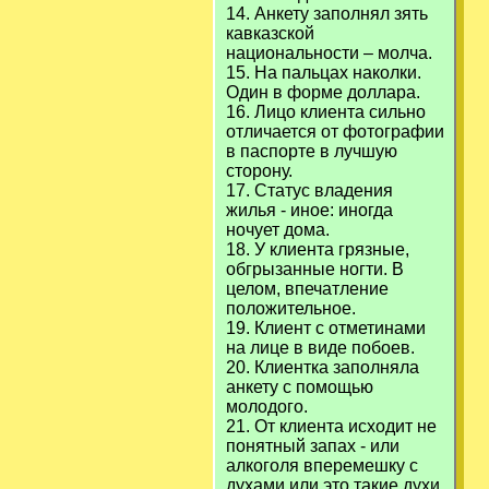
14. Анкету заполнял зять
кавказской
национальности – молча.
15. На пальцах наколки.
Один в форме доллара.
16. Лицо клиента сильно
отличается от фотографии
в паспорте в лучшую
сторону.
17. Статус владения
жилья - иное: иногда
ночует дома.
18. У клиента грязные,
обгрызанные ногти. В
целом, впечатление
положительное.
19. Клиент с отметинами
на лице в виде побоев.
20. Клиентка заполняла
анкету с помощью
молодого.
21. От клиента исходит не
понятный запах - или
алкоголя вперемешку с
духами или это такие духи