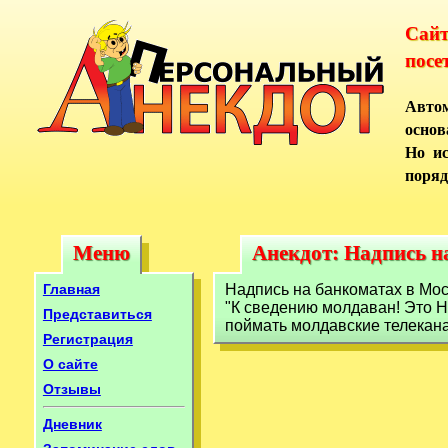
Сай
посе
Автом
основ
Но ис
поряд
Меню
Анекдот: Надпись н
Меню
Анекдот: Надпись н
Главная
Надпись на банкоматах в Мос
"К сведению молдаван! Это Н
Представиться
поймать молдавские телека
Регистрация
О сайте
Отзывы
Дневник