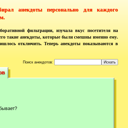
бирал анекдоты персонально для каждого
м.
боративной фильтрации, изучала вкус посетителя на
него такие анекдоты, которые были смешны именно ему.
ришлось отключить. Теперь анекдоты показываются в
Поиск анекдотов:
ов
сов
 бывает?