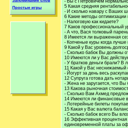
Запоминание слов
- Вы с Петровичем нормальн
5 Какая средняя рентабельно
Простые игры
- И сколько навару с Ваших 
6 Какие методы оптимизации
- Налоговую как кидаете?
7 Каков профессиональный у
- А что, Вася толковый парен
8 Имеется ли выраженная се
- Копченые куры когда лучше 
9 Какой у Вас уровень долго
- Сколько бабок Вы должны от
10 Имеются ли у Вас действ
- У братков деньги брали? В 
11 Какой у Вас неснижаемый 
- Йогурт за день весь раскупа
12 Супруга готова дать нота
- Жена не заругается, что Вы
13 Какова рыночная стоимост
- Сколько Вам Ахмед предло
14 Имеются ли финансовые 
- Лотерейные билеты покупа
15 Какая у Вас валюта балан
- Сколько бабок всего Вы вл
16 Эффективная процентная с
единовременной платы за оф