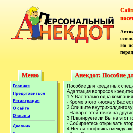
Сай
посе
Автом
основ
Но ис
поряд
Меню
Анекдот: Пособие д
Меню
Анекдот: Пособие д
Главная
Пособие для кредитных спец
Адаптация вопросов кредитно
Представиться
1 У Вас только одна компани
Регистрация
- Кроме этого киоска у Вас ес
2 Опишите внутрихолдинговую
О сайте
- Навар с этой точки на други
Отзывы
3 Планируете ли Вы на этот 
- Собираетесь открывать вто
Дневник
4 Нет ли конфликта между а