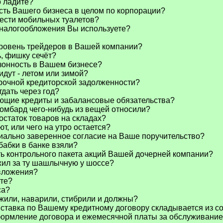
о ладите?
сть Вашего бизнеса в целом по корпорации?
шести мобильных туалетов?
 налогообложения Вы используете?
ровень трейдеров в Вашей компании?
ь, фишку сечёт?
зонность в Вашем бизнесе?
идут - летом или зимой?
срочной кредиторской задолженности?
дать через год?
ующие кредиты и забалансовые обязательства?
ломбард чего-нибудь из вещей относили?
остаток товаров на складах?
ют, или чего на утро остается?
риально заверенное согласие на Ваше поручительство?
 бабки в банке взяли?
ь контрольного пакета акций Вашей дочерней компании?
жил за ту шашлычную у шоссе?
вложения?
ете?
са?
ожили, наварили, стибрили и должны?
тавка по Вашему кредитному договору складывается из со
ормление договора и ежемесячной платы за обслуживание 