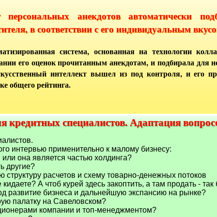
т персональных анекдотов автоматически под
тителя, в соответствии с его индивидуальным вкусо
атизированная система, основанная на технологии колла
ании его оценок прочитанным анекдотам, и подбирала для 
кусственный интеллект вышел из под контроля, и его п
ке общего рейтинга.
ля кредитных специалистов. Адаптация вопрос
ля кредитных специалистов. Адаптация вопро
иалистов.
го интервью применительно к малому бизнесу:
я или она является частью холдинга?
ть другие?
 структуру расчетов и схему товарно-денежных потоков
е кидаете? А чтоб курей здесь закоптить, а там продать - так
год развитие бизнеса и дальнейшую экспансию на рынке?
рую палатку на Савеловском?
кционерами компании и топ-менеджментом?