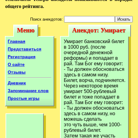
общего рейтинга.
Поиск анекдотов:
Меню
Анекдот: Умирает
Меню
Анекдот:
банковский билет
Умирает
Главная
Умирает банковский билет
в 1000 руб.
в 1000 руб. (после
банковский билет
Представиться
очередной денежной
Регистрация
реформы) и попадает в
в 1000 руб.
рай. Там Бог ему говорит:
О сайте
- Ты должен обосноваться
Отзывы
здесь в самом низу.
Билет, ворча, подчиняется.
Дневник
Через некоторое время
Запоминание слов
умирает 500-рублевый
билет и тоже попадает в
Простые игры
рай. Там Бог ему говорит:
- Ты должен обосноваться
здесь в самом низу, но
можешь сделать
это чуть выше, чем 1000-
рублевый билет.
Затем такая же участь